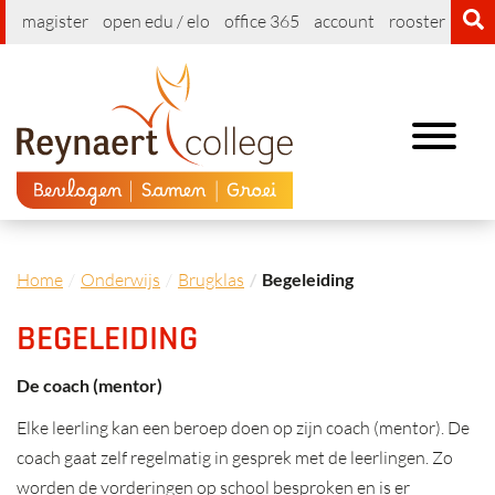
magister
open edu / elo
office 365
account
rooster
cont
Toggle
navigation
Home
Onderwijs
Brugklas
Begeleiding
BEGELEIDING
De coach (mentor)
Elke leerling kan een beroep doen op zijn coach (mentor). De
coach gaat zelf regelmatig in gesprek met de leerlingen. Zo
worden de vorderingen op school besproken en is er