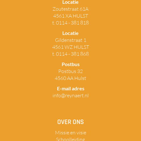
Locatie
Zoutestraat 61A
4561 XA HULST
t. 0114 - 381 818
Locatie
Gildenstraat 1
4561 WZ HULST
t. 0114 - 381 868
Postbus
Postbus 32
4560 AA Hulst
E-mail adres
info@reynaert.nl
OVER ONS
Missie en visie
Schoolleiding