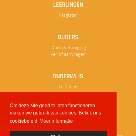
LEERLINGEN
Magister
OUDERS
Oudervereniging
Verlof aanvragen
ONDERWIJS
Lestijden
Om deze site goed te laten functioneren
maken we gebruik van cookies. Bekijk ons
Sitemap
Privacy
Disclaimer
cookiebeleid
Meer informatie
© 2026
Reynaertcollege
|
realisatie:
TiDi Media