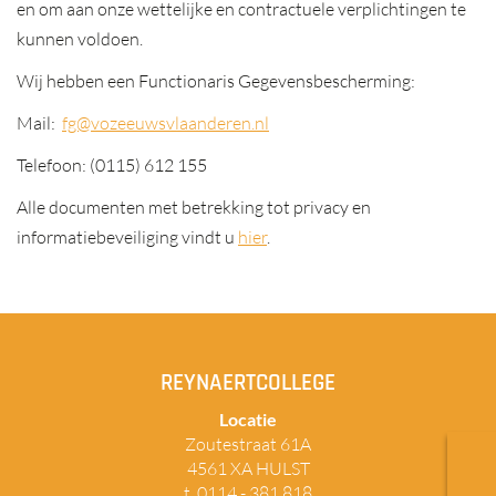
en om aan onze wettelijke en contractuele verplichtingen te
kunnen voldoen.
Wij hebben een Functionaris Gegevensbescherming:
Mail:
fg@vozeeuwsvlaanderen.nl
Telefoon: (0115) 612 155
Alle documenten met betrekking tot privacy en
informatiebeveiliging vindt u
hier
.
REYNAERTCOLLEGE
Locatie
Zoutestraat 61A
4561 XA HULST
t. 0114 - 381 818