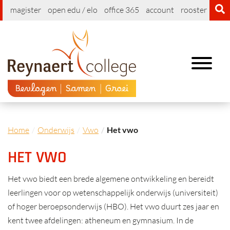
magister
open edu / elo
office 365
account
rooster
cont
Toggle
navigation
Home
Onderwijs
Vwo
Het vwo
HET VWO
Het vwo biedt een brede algemene ontwikkeling en bereidt
leerlingen voor op wetenschappelijk onderwijs (universiteit)
of hoger beroepsonderwijs (HBO). Het vwo duurt zes jaar en
kent twee afdelingen: atheneum en gymnasium. In de