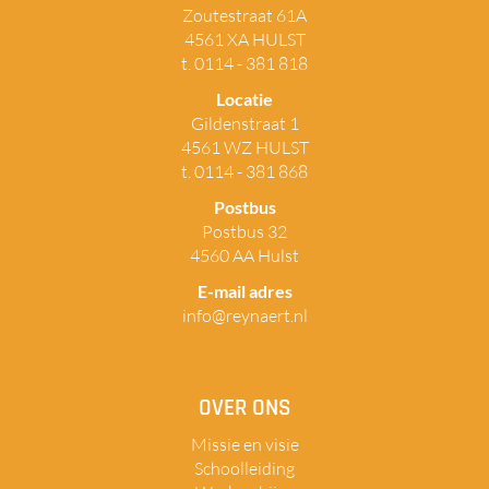
Zoutestraat 61A
4561 XA HULST
t. 0114 - 381 818
Locatie
Gildenstraat 1
4561 WZ HULST
t. 0114 - 381 868
Postbus
Postbus 32
4560 AA Hulst
E-mail adres
info@reynaert.nl
OVER ONS
Missie en visie
Schoolleiding