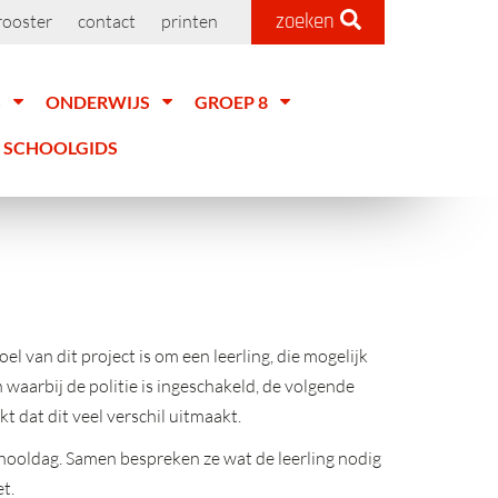
zoeken
rooster
contact
printen
S
ONDERWIJS
GROEP 8
SCHOOLGIDS
doel van dit project is om een leerling, die mogelijk
waarbij de politie is ingeschakeld, de volgende
t dat dit veel verschil uitmaakt.
chooldag. Samen bespreken ze wat de leerling nodig
t.