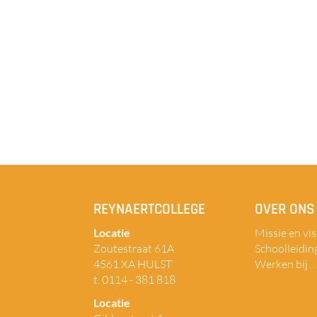
REYNAERTCOLLEGE
OVER ONS
Locatie
Missie en vis
Zoutestraat 61A
Schoolleidin
4561 XA HULST
Werken bij ...
t. 0114 - 381 818
Locatie