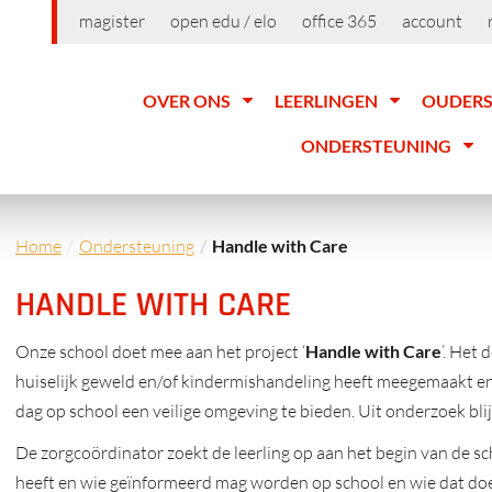
magister
open edu / elo
office 365
account
OVER ONS
LEERLINGEN
OUDER
ONDERSTEUNING
Home
Ondersteuning
Handle with Care
HANDLE WITH CARE
Onze school doet mee aan het project ‘
Handle with Care
’. Het 
huiselijk geweld en/of kindermishandeling heeft meegemaakt en 
dag op school een veilige omgeving te bieden. Uit onderzoek blijk
De zorgcoördinator zoekt de leerling op aan het begin van de s
heeft en wie geïnformeerd mag worden op school en wie dat doe