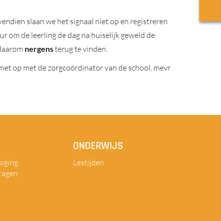
endien slaan we het signaal niet op en registreren
ur om de leerling de dag na huiselijk geweld de
s daarom
nergens
terug te vinden.
 met op met de zorgcoördinator van de school, mevr
ONDERWIJS
iging
Lestijden
ragen