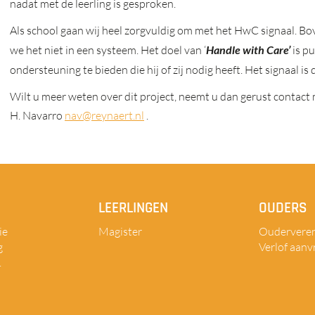
nadat met de leerling is gesproken.
Als school gaan wij heel zorgvuldig om met het HwC signaal. Bov
we het niet in een systeem. Het doel van ‘
Handle with Care’
is pu
ondersteuning te bieden die hij of zij nodig heeft. Het signaal i
Wilt u meer weten over dit project, neemt u dan gerust contact
H. Navarro
nav@reynaert.nl
.
LEERLINGEN
OUDERS
ie
Magister
Ouderveren
g
Verlof aanv
.