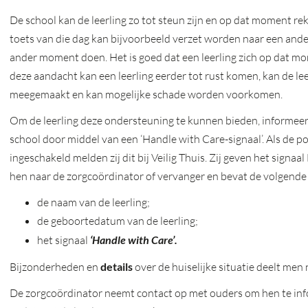
De school kan de leerling zo tot steun zijn en op dat moment re
toets van die dag kan bijvoorbeeld verzet worden naar een ander
ander moment doen. Het is goed dat een leerling zich op dat m
deze aandacht kan een leerling eerder tot rust komen, kan de leerl
meegemaakt en kan mogelijke schade worden voorkomen.
Om de leerling deze ondersteuning te kunnen bieden, informee
school door middel van een ‘Handle with Care-signaal’. Als de po
ingeschakeld melden zij dit bij Veilig Thuis. Zij geven het sign
hen naar de zorgcoördinator of vervanger en bevat de volgende
de naam van de leerling;
de geboortedatum van de leerling;
het signaal
‘Handle with Care’.
Bijzonderheden en
details
over de huiselijke situatie deelt men 
De zorgcoördinator neemt contact op met ouders om hen te in