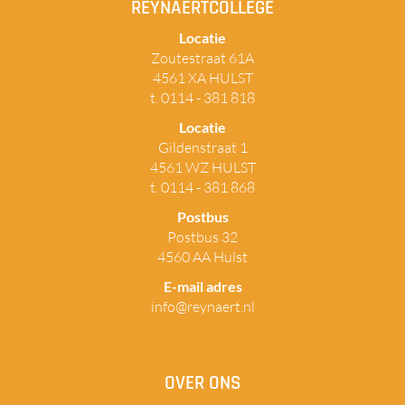
REYNAERTCOLLEGE
Locatie
Zoutestraat 61A
4561 XA HULST
t. 0114 - 381 818
Locatie
Gildenstraat 1
4561 WZ HULST
t. 0114 - 381 868
Postbus
Postbus 32
4560 AA Hulst
E-mail adres
info@reynaert.nl
OVER ONS