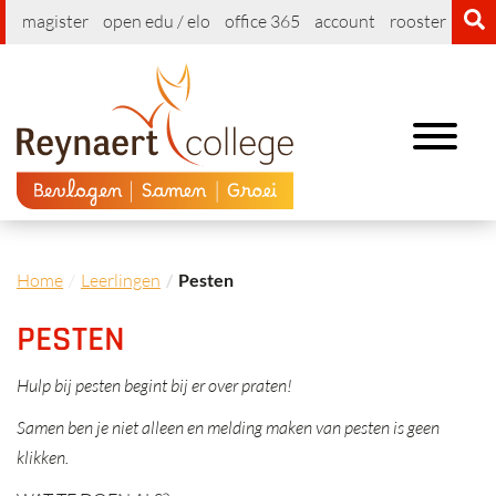
magister
open edu / elo
office 365
account
rooster
cont
Toggle
navigation
Home
Leerlingen
Pesten
PESTEN
Hulp bij pesten begint bij er over praten!
Samen ben je niet alleen en melding maken van pesten is geen
klikken.