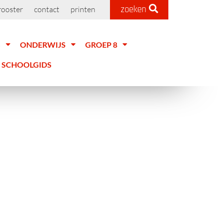
zoeken
rooster
contact
printen
S
ONDERWIJS
GROEP 8
SCHOOLGIDS