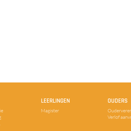
LEERLINGEN
OUDERS
ie
Magister
Ouderveren
g
Verlof aanv
.