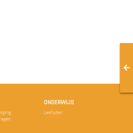
ONDERWIJS
iging
Lestijden
ragen