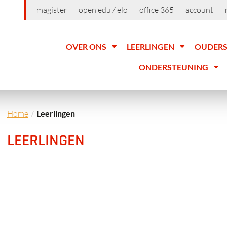
magister
open edu / elo
office 365
account
OVER ONS
LEERLINGEN
OUDER
ONDERSTEUNING
Home
Leerlingen
LEERLINGEN