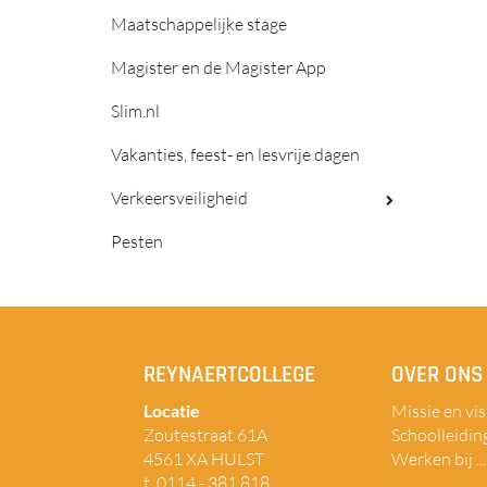
Maatschappelijke stage
Magister en de Magister App
Slim.nl
Vakanties, feest- en lesvrije dagen
Verkeersveiligheid
Pesten
REYNAERTCOLLEGE
OVER ONS
Locatie
Missie en vis
Zoutestraat 61A
Schoolleidin
4561 XA HULST
Werken bij ...
t. 0114 - 381 818