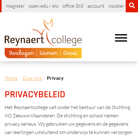
magister
open edu / elo
office 365
account
rooster
cont
Toggle
navigation
Home
Over ons
Privacy
PRIVACYBELEID
Het Reynaertcollege valt onder het bestuur van de Stichting
VO Zeeuws-Vlaanderen. De stichting en school nemen
privacy serieus. Wij gebruiken uw gegevens en de gegevens
van leerlingen uitsluitend om onderwijs te kunnen verzorgen