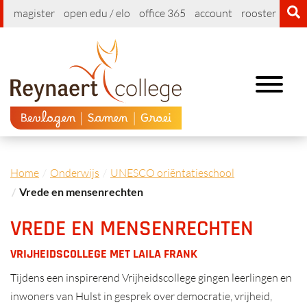
magister
open edu / elo
office 365
account
rooster
cont
Toggle
navigation
Home
Onderwijs
UNESCO oriëntatieschool
Vrede en mensenrechten
VREDE EN MENSENRECHTEN
VRIJHEIDSCOLLEGE MET LAILA FRANK
Tijdens een inspirerend Vrijheidscollege gingen leerlingen en
inwoners van Hulst in gesprek over democratie, vrijheid,