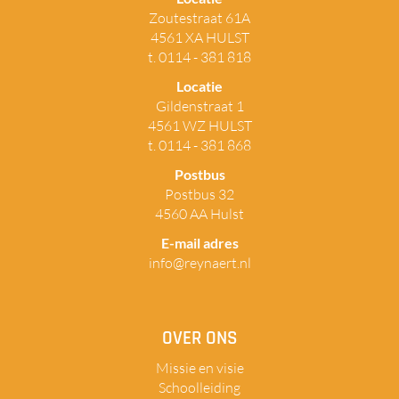
Zoutestraat 61A
4561 XA HULST
t. 0114 - 381 818
Locatie
Gildenstraat 1
4561 WZ HULST
t. 0114 - 381 868
Postbus
Postbus 32
4560 AA Hulst
E-mail adres
info@reynaert.nl
OVER ONS
Missie en visie
Schoolleiding