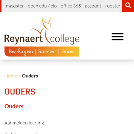
magister
open edu / elo
office 365
account
rooster
cont
Toggle
navigation
Home
Ouders
OUDERS
Ouders
Aanmelden leerling