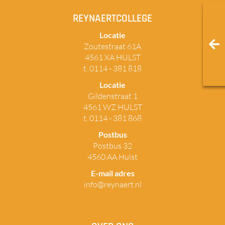
REYNAERTCOLLEGE
Locatie
Zoutestraat 61A
4561 XA HULST
t. 0114 - 381 818
Locatie
Gildenstraat 1
4561 WZ HULST
t. 0114 - 381 868
Postbus
Postbus 32
4560 AA Hulst
E-mail adres
info@reynaert.nl