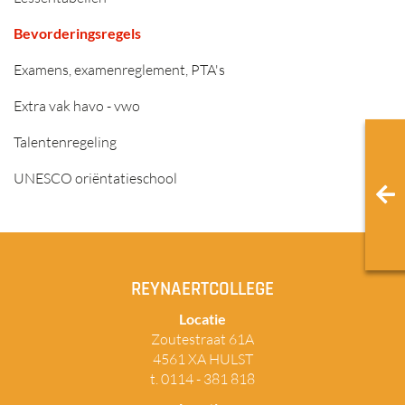
Bevorderingsregels
Examens, examenreglement, PTA's
Extra vak havo - vwo
Talentenregeling
UNESCO oriëntatieschool
REYNAERTCOLLEGE
Locatie
Zoutestraat 61A
4561 XA HULST
t. 0114 - 381 818