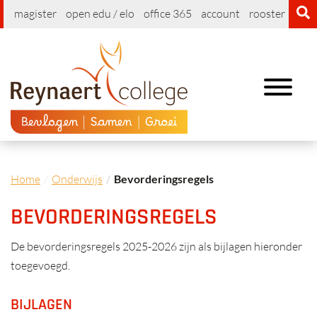
magister
open edu / elo
office 365
account
rooster
cont
Toggle
navigation
Home
Onderwijs
Bevorderingsregels
BEVORDERINGSREGELS
De bevorderingsregels 2025-2026 zijn als bijlagen hieronder
toegevoegd.
BIJLAGEN