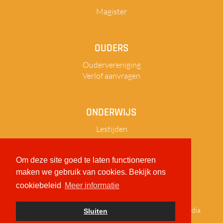
Magister
OUDERS
Oudervereniging
Verlof aanvragen
ONDERWIJS
Lestijden
Om deze site goed te laten functioneren
maken we gebruik van cookies. Bekijk ons
Sitemap
Privacy
Disclaimer
cookiebeleid
Meer informatie
© 2026
Reynaertcollege
|
realisatie:
TiDi Media
Sluiten