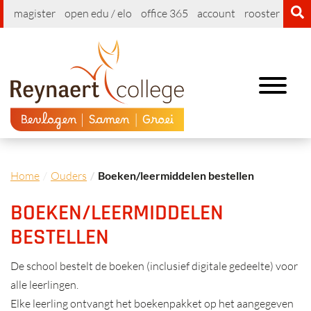
magister
open edu / elo
office 365
account
rooster
cont
Toggle
navigation
Home
Ouders
Boeken/leermiddelen bestellen
BOEKEN/LEERMIDDELEN
BESTELLEN
De school bestelt de boeken (inclusief digitale gedeelte) voor
alle leerlingen.
Elke leerling ontvangt het boekenpakket op het aangegeven