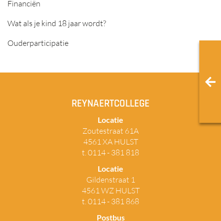
Financiën
Wat als je kind 18 jaar wordt?
Ouderparticipatie
REYNAERTCOLLEGE
Locatie
Zoutestraat 61A
4561 XA HULST
t. 0114 - 381 818
Locatie
Gildenstraat 1
4561 WZ HULST
t. 0114 - 381 868
Postbus