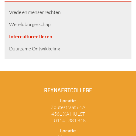
Vrede en mensenrechten
Wereldburgerschap
Intercultureel leren
Duurzame Ontwikkeling
REYNAERTCOLLEGE
Locatie
Zoutestraat 61A
4561 XA HULST
t. 0114 - 381 818
Locatie