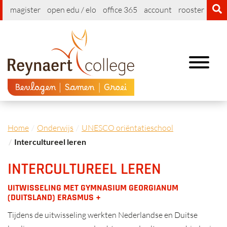
magister
open edu / elo
office 365
account
rooster
cont
Toggle
navigation
Home
Onderwijs
UNESCO oriëntatieschool
Intercultureel leren
INTERCULTUREEL LEREN
UITWISSELING MET GYMNASIUM GEORGIANUM
(DUITSLAND) ERASMUS +
Tijdens de uitwisseling werkten Nederlandse en Duitse