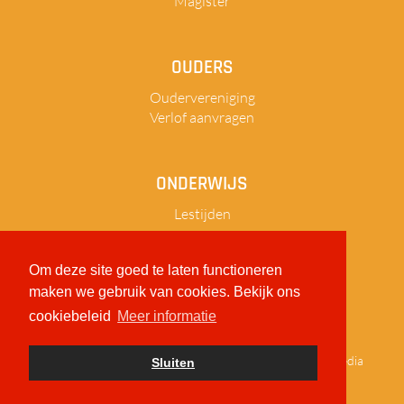
Magister
OUDERS
Oudervereniging
Verlof aanvragen
ONDERWIJS
Lestijden
Om deze site goed te laten functioneren
maken we gebruik van cookies. Bekijk ons
Sitemap
Privacy
Disclaimer
cookiebeleid
Meer informatie
© 2026
Reynaertcollege
|
realisatie:
TiDi Media
Sluiten