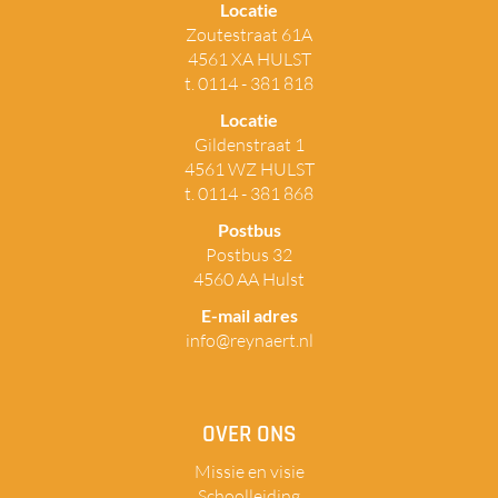
Locatie
Zoutestraat 61A
4561 XA HULST
t. 0114 - 381 818
Locatie
Gildenstraat 1
4561 WZ HULST
t. 0114 - 381 868
Postbus
Postbus 32
4560 AA Hulst
E-mail adres
info@reynaert.nl
OVER ONS
Missie en visie
Schoolleiding