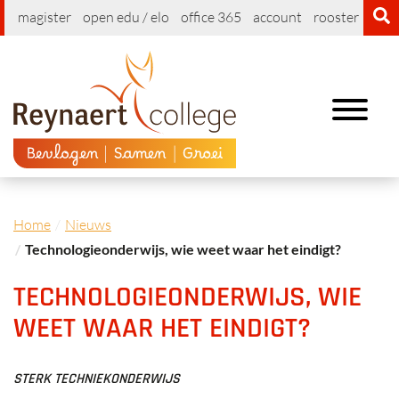
magister
open edu / elo
office 365
account
rooster
cont
Toggle
navigation
Home
Nieuws
Technologieonderwijs, wie weet waar het eindigt?
TECHNOLOGIEONDERWIJS, WIE
WEET WAAR HET EINDIGT?
STERK TECHNIEKONDERWIJS