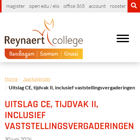
magister
open edu / elo
office 365
account
rooster
cont
Toggle
navigation
Home
Jaarkalender
Uitslag CE, tijdvak II, inclusief vaststellingsvergaderingen
UITSLAG CE, TIJDVAK II,
INCLUSIEF
VASTSTELLINGSVERGADERINGEN
30 juni 2026