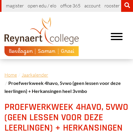
magister
open edu / elo
office 365
account
rooster
cont
Toggle
navigation
Home
Jaarkalender
Proefwerkweek 4havo, 5vwo (geen lessen voor deze
leerlingen) + Herkansingen heel 3vmbo
PROEFWERKWEEK 4HAVO, 5VWO
(GEEN LESSEN VOOR DEZE
LEERLINGEN) + HERKANSINGEN