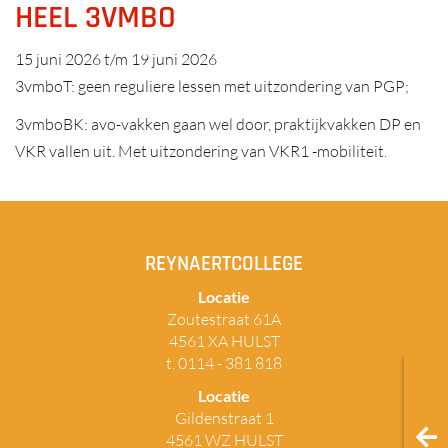
HEEL 3VMBO
15 juni 2026
t/m
19 juni 2026
3vmboT: geen reguliere lessen met uitzondering van PGP;
3vmboBK: avo-vakken gaan wel door, praktijkvakken DP en
VKR vallen uit. Met uitzondering van VKR1 -mobiliteit.
REYNAERTCOLLEGE
Locatie
Zoutestraat 61A
4561 XA HULST
t. 0114 - 381 818
Locatie
Gildenstraat 1
4561 WZ HULST