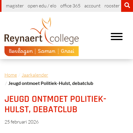
magister
open edu / elo
office 365
account
rooster
cont
Toggle
navigation
Home
Jaarkalender
Jeugd ontmoet Politiek-Hulst, debatclub
JEUGD ONTMOET POLITIEK-
HULST, DEBATCLUB
25 februari 2026