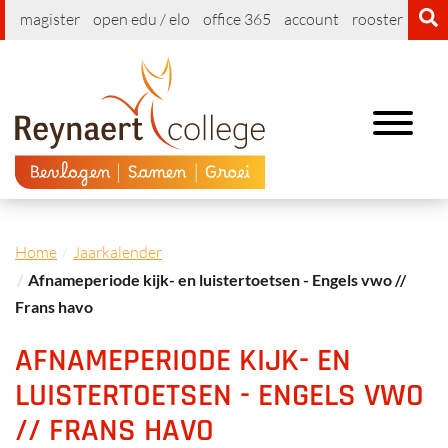
magister
open edu / elo
office 365
account
rooster
cont
Toggle
navigation
Home
Jaarkalender
Afnameperiode kijk- en luistertoetsen - Engels vwo //
Frans havo
AFNAMEPERIODE KIJK- EN
LUISTERTOETSEN - ENGELS VWO
// FRANS HAVO