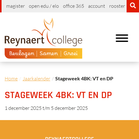
magister
open edu / elo
office 365
account
rooster
cont
Toggle
navigation
Home
Jaarkalender
Stageweek 4BK: VT en DP
STAGEWEEK 4BK: VT EN DP
1 december 2025
t/m
5 december 2025