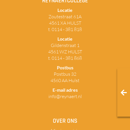
REYNAERTCOLLEGE
Locatie
Zoutestraat 61A
4561 XA HULST
t. 0114 - 381 818
Locatie
Gildenstraat 1
4561 WZ HULST
t. 0114 - 381 868
Postbus
Postbus 32
4560 AA Hulst
E-mail adres
info@reynaert.nl
OVER ONS