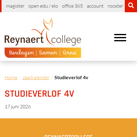
magister
open edu / elo
office 365
account
rooster
cont
Toggle
navigation
Home
Jaarkalender
Studieverlof 4v
STUDIEVERLOF 4V
17 juni 2026