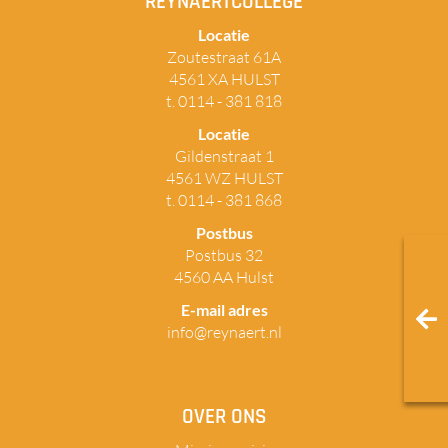
REYNAERTCOLLEGE
Locatie
Zoutestraat 61A
4561 XA HULST
t. 0114 - 381 818
Locatie
Gildenstraat 1
4561 WZ HULST
t. 0114 - 381 868
Postbus
Postbus 32
4560 AA Hulst
E-mail adres
info@reynaert.nl
OVER ONS