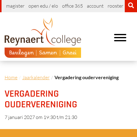
magister
open edu / elo
office 365
account
rooster
cont
Toggle
navigation
Home
Jaarkalender
Vergadering oudervereniging
VERGADERING
OUDERVERENIGING
7 januari 2027 om 19:30
t/m
21:30