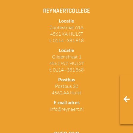
REYNAERTCOLLEGE
Locatie
Zoutestraat 61A
4561 XA HULST
t. 0114 - 381 818
Locatie
Gildenstraat 1
4561 WZ HULST
t. 0114 - 381 868
Postbus
Postbus 32
4560 AA Hulst
E-mail adres
info@reynaert.nl